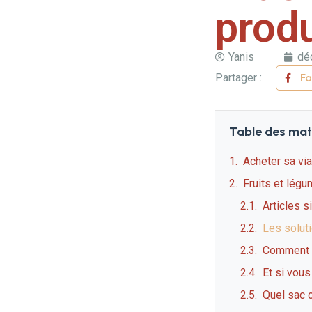
prod
Yanis
dé
Partager :
F
Table des mat
Acheter sa vi
Fruits et légu
Articles s
Les solut
Comment t
Et si vous
Quel sac c