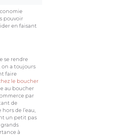
’économie
us pouvoir
aider en faisant
e se rendre
, on a toujours
t faire
chez le boucher
ide au boucher
n commerce par
tant de
 hors de l’eau,
t un petit pas
x grands
rtance à