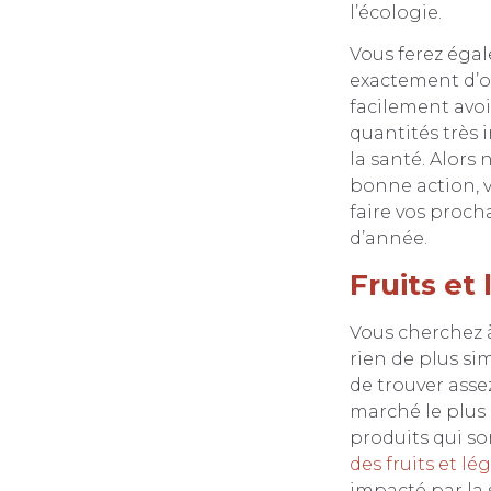
l’écologie.
Vous ferez égal
exactement d’où
facilement avoi
quantités très
la santé. Alors 
bonne action, v
faire vos proch
d’année.
Fruits et
Vous cherchez à
rien de plus si
de trouver asse
marché le plus 
produits qui son
des fruits et l
impacté par la s