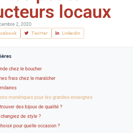
ucteurs locaux
cembre 2, 2020
acebook
Twitter
Linkedin
ières
ande chez le boucher
mes frais chez le maraîcher
imilaires
ions monétiques pour les grandes enseignes
rouver des bijoux de qualité ?
 changiez de style ?
hoisir pour quelle occasion ?