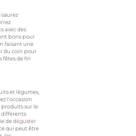
s saurez
urrez
ts avec des
ment bons pour
 en faisant une
r du coin pour
fêtes de fin
uits et légumes,
ez l’occasion
produits sur le
 différents
vie de
déguster
ce qui peut être
, les