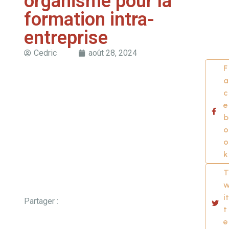
organisme pour la
formation intra-
entreprise
Cedric
août 28, 2024
F
a
c
e
b
o
o
k
T
it
Partager :
t
e