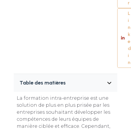
r
L
i
n
k
e
d
i
n
Table des matières
La formation intra-entreprise est une
solution de plus en plus prisée par les
entreprises souhaitant développer les
compétences de leurs équipes de
manière ciblée et efficace. Cependant,