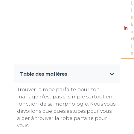
L
i
n
k
e
d
i
n
Table des matières
Trouver la robe parfaite pour son
mariage n’est pas si simple surtout en
fonction de sa morphologie. Nous vous
dévoilons quelques astuces pour vous
aider à trouver la robe parfaite pour
vous.