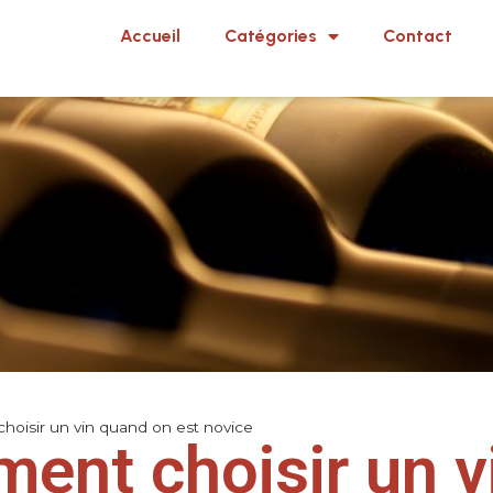
Accueil
Catégories
Contact
oisir un vin quand on est novice
ent choisir un v