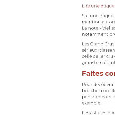
Lire une étique
Sur une étiquet
mention autoris
La note « Vielle
notamment prêt
Les Grand Crus 
sérieux (classe
celle de 1er cru
grand cru étan
Faites co
Pour découvrir d
bouche à oreill
personnes de co
exemple.
Les astuces pou