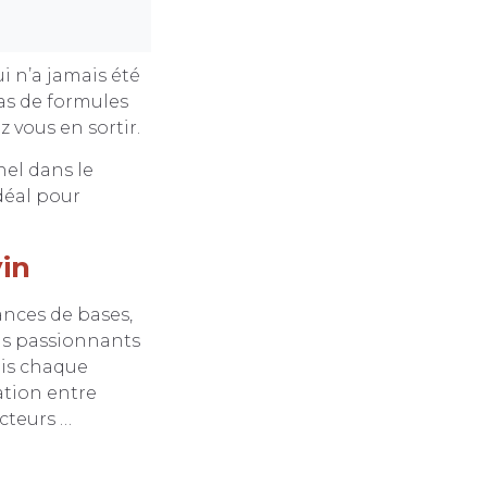
i n’a jamais été
 pas de formules
 vous en sortir.
nel dans le
idéal pour
vin
ances de bases,
lus passionnants
ais chaque
ation entre
ucteurs …