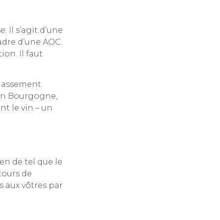
 Il s’agit d’une
cadre d’une AOC.
on. Il faut
 classement
 En Bourgogne,
nt le vin – un
en de tel que le
tours de
s aux vôtres par