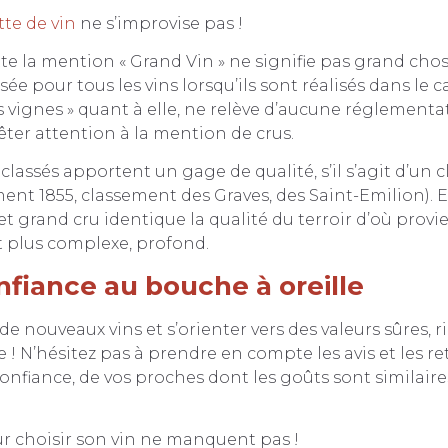
tte de vin
ne s’improvise pas !
te la mention « Grand Vin » ne signifie pas grand chose.
ée pour tous les vins lorsqu’ils sont réalisés dans le 
s vignes » quant à elle, ne relève d’aucune réglementati
er attention à la mention de crus.
classés apportent un gage de qualité, s’il s’agit d’un
ment 1855, classement des Graves, des Saint-Emilion).
 et grand cru identique la qualité du terroir d’où provie
t plus complexe, profond.
nfiance au bouche à oreille
e nouveaux vins et s’orienter vers des valeurs sûres, ri
e ! N’hésitez pas à prendre en compte les avis et les re
nfiance, de vos proches dont les goûts sont similaire
r choisir son vin ne manquent pas !