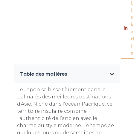
L
i
n
k
e
d
i
n
Table des matières
Le Japon se hisse fièrement dans le
palmarès des meilleures destinations
d’Asie. Niché dans l’océan Pacifique, ce
territoire insulaire combine
l’authenticité de l’ancien avec le
charme du style moderne. Le temps de
quelques jours ou de semaines de