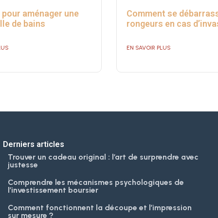
 pour aménager une
Comment se débarrass
lle de bains
rongeurs en cas d’inva
LUS
EN SAVOIR PLUS
Derniers articles
Trouver un cadeau original : l’art de surprendre avec
justesse
Comprendre les mécanismes psychologiques de
l’investissement boursier
Comment fonctionnent la découpe et l’impression
sur mesure ?