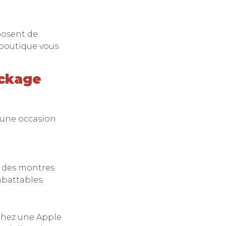
posent de
 boutique vous
ockage
 une occasion
r des montres
battables.
chez une Apple