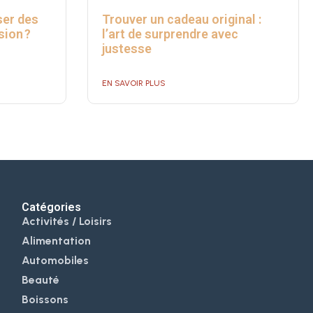
er des
Trouver un cadeau original :
sion ?
l’art de surprendre avec
justesse
EN SAVOIR PLUS
Catégories
Activités / Loisirs
Alimentation
Automobiles
Beauté
Boissons