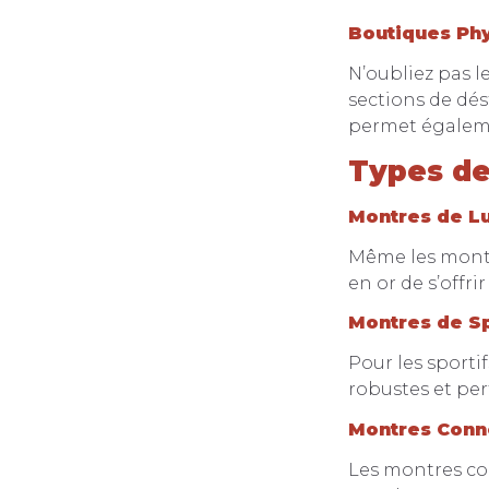
Boutiques Ph
N’oubliez pas 
sections de dés
permet égaleme
Types de
Montres de L
Même les montr
en or de s’offr
Montres de S
Pour les sporti
robustes et pe
Montres Conn
Les montres co