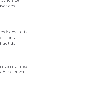
udget ? Le
uver des
s à des tarifs
ections
 haut de
les passionnés
odèles souvent