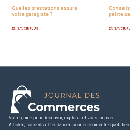
Quelles prestations assure
Conseils
votre garagiste ?
petite sa
EN SAVOIR PLUS
EN SAVOIR P
Votre guide pour découvrir, explorer et vous inspirer.
Articles, conseils et tendances pour enrichir votre quotidien.