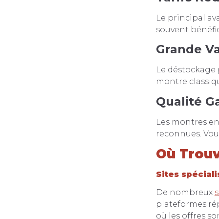
Le principal av
souvent bénéfic
Grande Va
Le déstockage 
montre classiqu
Qualité G
Les montres en
reconnues. Vous 
Où Trouv
Sites spécial
De nombreux
s
plateformes ré
où les offres s