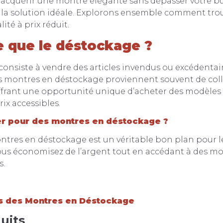
 acquérir une montre élégante sans dépasser votre b
 la solution idéale. Explorons ensemble comment tro
ité à prix réduit.
e que le déstockage ?
onsiste à vendre des articles invendus ou excédentaire
s montres en déstockage proviennent souvent de coll
ffrant une opportunité unique d’acheter des modèles
ix accessibles.
r pour des montres en déstockage ?
ntres en déstockage est un véritable bon plan pour 
Vous économisez de l’argent tout en accédant à des m
s.
s des Montres en Déstockage
uits