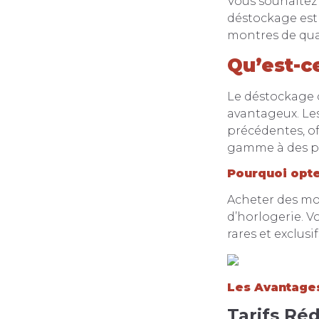
Vous souhaitez
déstockage est
montres de qual
Qu’est-c
Le déstockage c
avantageux. Le
précédentes, o
gamme à des pr
Pourquoi opte
Acheter des mo
d’horlogerie. 
rares et exclusif
Les Avantage
Tarifs Réd