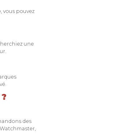
e, vous pouvez
cherchiez une
ur.
arques
vé.
 ?
mandons des
 Watchmaster,