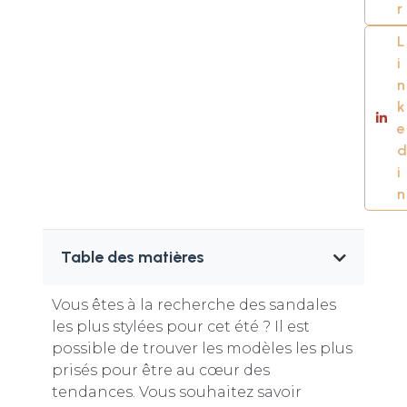
r
L
i
n
k
e
d
i
n
Table des matières
Vous êtes à la recherche des sandales
les plus stylées pour cet été ? Il est
possible de trouver les modèles les plus
prisés pour être au cœur des
tendances. Vous souhaitez savoir