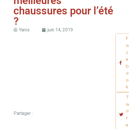
meilleures
chaussures pour l’été
?
Yanis
juin 14, 2019
F
a
c
e
b
o
o
k
T
it
Partager :
t
e