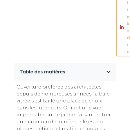
L
i
n
k
e
d
i
n
Table des matières
Ouverture préférée des architectes
depuis de nombreuses années, la baie
vitrée s’est taillé une place de choix
dans les intérieurs. Offrant une vue
imprenable sur le jardin, faisant entrer
un maximum de lumière, elle est en
plus esthétique et pratique. Tous ces