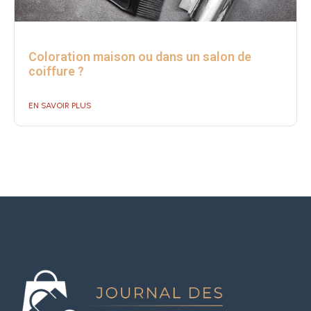
Coloration maison ou dans un salon de
coiffure ?
EN SAVOIR PLUS