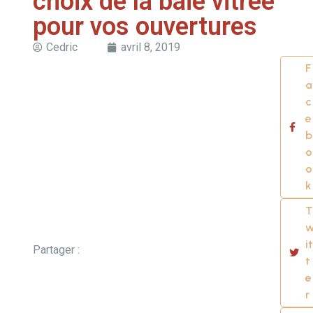
choix de la baie vitrée
pour vos ouvertures
Cedric
avril 8, 2019
F
a
c
e
b
o
o
k
T
it
Partager :
t
e
r