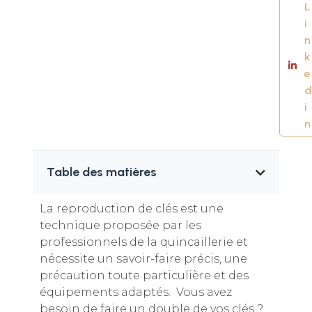
L
i
n
k
e
d
i
n
Table des matières
La reproduction de clés est une
technique proposée par les
professionnels de la quincaillerie et
nécessite un savoir-faire précis, une
précaution toute particulière et des
équipements adaptés. Vous avez
besoin de faire un double de vos clés ?