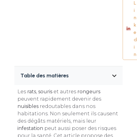
L
i
n
k
e
d
i
n
Table des matières
Les
rats
,
souris
et autres
rongeurs
peuvent rapidement devenir des
nuisibles
redoutables dans nos
habitations. Non seulement ils causent
des dégâts matériels, mais leur
infestation
peut aussi poser des risques
pour la santé. Cet article propose des