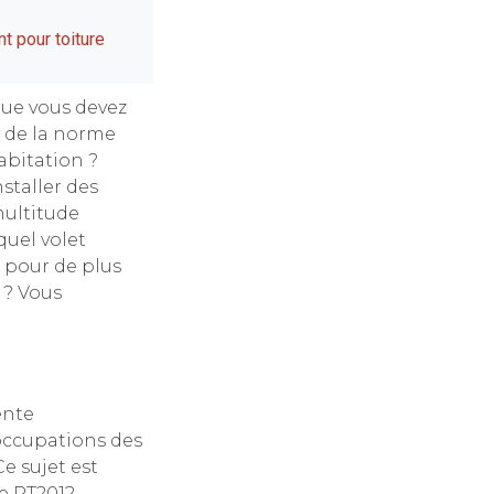
t pour toiture
que vous devez
t de la norme
abitation ?
nstaller des
multitude
quel volet
e pour de plus
 ? Vous
ente
occupations des
e sujet est
e RT2012