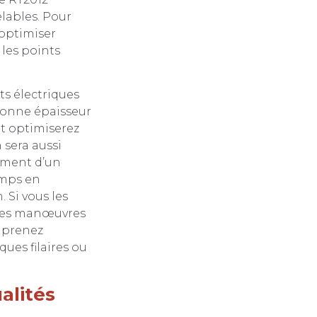
elables. Pour
 optimiser
 les points
ts électriques
bonne épaisseur
t optimiserez
 sera aussi
lement d’un
emps en
 Si vous les
ces manœuvres
omprenez
ues filaires ou
alités