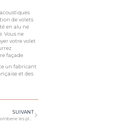
’acoustiques
tion de volets
té en alu ne
le. Vous ne
er votre volet
urrez
re façade.
ce un fabricant
ançaise et des
SUIVANT
Quels sont les problèmes de plomberie les plus courants au printemps ?