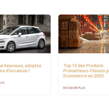
ne heureuse, adoptez
Top 10 des Produits
re d’occasion !
Prometteurs Chinois p
Ecommerce en 2025
LUS
EN SAVOIR PLUS