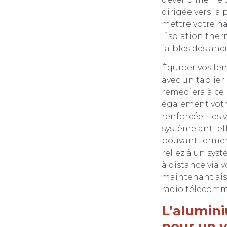
dirigée vers la
mettre votre h
l’isolation the
faibles des anci
Équiper vos fen
avec un tablie
remédiera à ce
également votre
renforcée. Les 
système anti ef
pouvant fermer 
reliez à un s
à distance via 
maintenant aisé
radio télécomm
L’alumini
pour un v