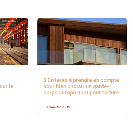
3 Critères à prendre en compte
our le
pour bien choisir un garde-
corps autoportant pour toiture
EN SAVOIR PLUS