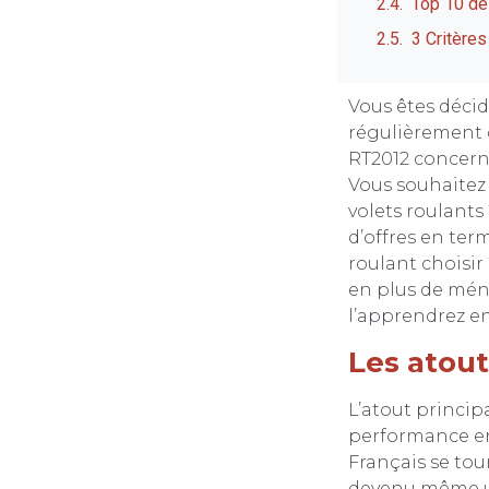
Top 10 de
3 Critères
Vous êtes décid
régulièrement 
RT2012 concerna
Vous souhaitez p
volets roulants
d’offres en ter
roulant choisir
en plus de ména
l’apprendrez en
Les atout
L’atout princip
performance en 
Français se tou
devenu même un