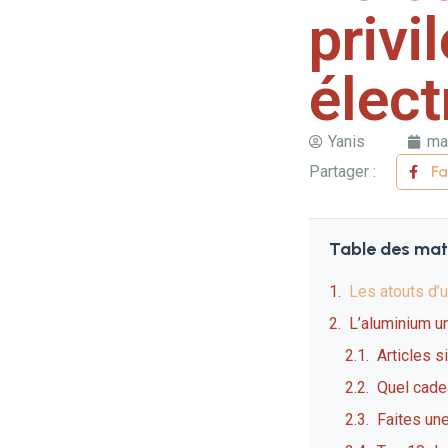
privi
élect
Yanis
ma
Partager :
F
Table des mat
Les atouts d’u
L’aluminium un
Articles s
Quel cadea
Faites une