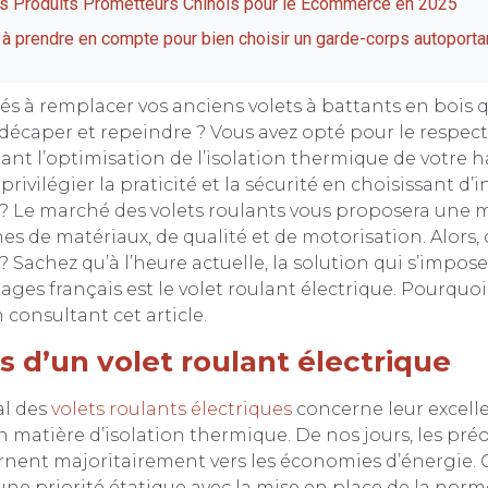
s Produits Prometteurs Chinois pour le Ecommerce en 2025
 à prendre en compte pour bien choisir un garde-corps autoportan
és à remplacer vos anciens volets à battants en bois 
décaper et repeindre ? Vous avez opté pour le respec
nt l’optimisation de l’isolation thermique de votre h
rivilégier la praticité et la sécurité en choisissant d’i
 ? Le marché des volets roulants vous proposera une 
mes de matériaux, de qualité et de motorisation. Alors, 
 ? Sachez qu’à l’heure actuelle, la solution qui s’impos
ges français est le volet roulant électrique. Pourquoi
 consultant cet article.
s d’un volet roulant électrique
al des
volets roulants électriques
concerne leur excell
matière d’isolation thermique. De nos jours, les pré
rnent majoritairement vers les économies d’énergie. C
e priorité étatique avec la mise en place de la norm