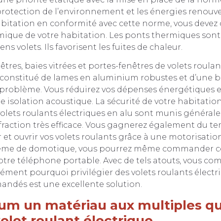
 protection de l’environnement et les énergies renouv
abitation en conformité avec cette norme, vous devez
rmique de votre habitation. Les ponts thermiques sont
ens volets. Ils favorisent les fuites de chaleur.
êtres, baies vitrées et portes-fenêtres de volets roulan
r constitué de lames en aluminium robustes et d’une 
 problème. Vous réduirez vos dépenses énergétiques e
 isolation acoustique. La sécurité de votre habitation
volets roulants électriques en alu sont munis généra
fraction très efficace. Vous gagnerez également du t
et ouvrir vos volets roulants grâce à une motorisation.
ystème de domotique, vous pourrez même commander 
votre téléphone portable. Avec de tels atouts, vous c
ment pourquoi privilégier des volets roulants électriq
andés est une excellente solution.
um un matériau aux multiples qu
olet roulant électrique