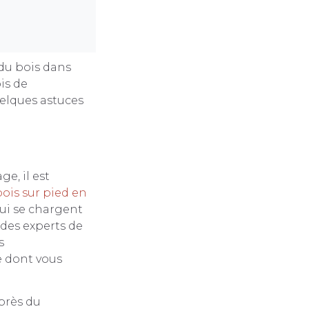
 du bois dans
is de
uelques astuces
e, il est
ois sur pied en
qui se chargent
 des experts de
s
e dont vous
près du