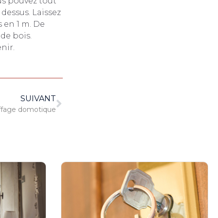
us pouvez tout
 dessus. Laissez
s en 1 m. De
de bois.
nir.
SUIVANT
ffage domotique