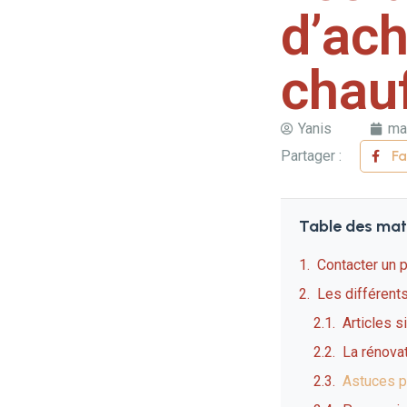
d’ach
chau
Yanis
ma
Partager :
F
Table des mat
Contacter un 
Les différent
Articles s
La rénovat
Astuces p