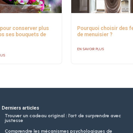
pour conserver plus
Pourquoi choisir des f
s ses bouquets de
de menuisier ?
EN SAVOIR PLUS
LUS
Derniers articles
Trouver un cadeau original : l’art de surprendre avec
justesse
Comprendre les mécanismes psychologiques de