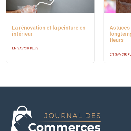
La rénovation et la peinture en
Astuces 
intérieur
longtemp
fleurs
EN SAVOIR PLUS
EN SAVOIR P