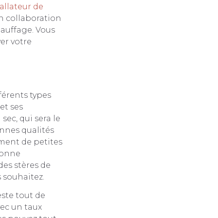
allateur de
en collaboration
hauffage. Vous
er votre
férents types
et ses
sec, qui sera le
onnes qualités
ement de petites
bonne
es stères de
s souhaitez.
este tout de
vec un taux