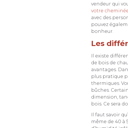
vendeur qui vo
votre cheminé
avec des perso
pouvez égalemen
bonheur.
Les diffé
Il existe diffé
de bois de chau
avantages. Dans 
plus pratique p
thermiques. Vou
bûches. Certai
dimension, tan
bois. Ce sera do
Il faut savoir q
même de 40 à 50