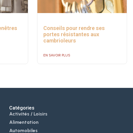
enêtres
Conseils pour rendre ses
portes résistantes aux
cambrioleurs
EN SAVOIR PLUS
Catégories
Activités / Loisirs
Alimentation
Automobiles